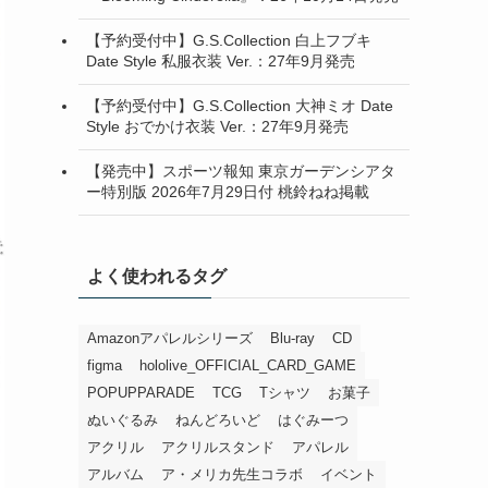
【予約受付中】G.S.Collection 白上フブキ
Date Style 私服衣装 Ver.：27年9月発売
【予約受付中】G.S.Collection 大神ミオ Date
Style おでかけ衣装 Ver.：27年9月発売
【発売中】スポーツ報知 東京ガーデンシアタ
ー特別版 2026年7月29日付 桃鈴ねね掲載
よく使われるタグ
Amazonアパレルシリーズ
Blu-ray
CD
figma
hololive_OFFICIAL_CARD_GAME
POPUPPARADE
TCG
Tシャツ
お菓子
ぬいぐるみ
ねんどろいど
はぐみーつ
アクリル
アクリルスタンド
アパレル
アルバム
ア・メリカ先生コラボ
イベント