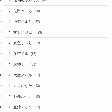
儒烏風亭らでん
(9)
兎田ぺこら
(60)
博衣こより
(37)
古石ビジュー
(3)
夏色まつり
(22)
夜空メル
(15)
大神ミオ
(51)
大空スバル
(37)
天音かなた
(43)
姫森ルーナ
(30)
宝鐘マリン
(77)