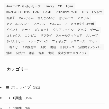
Amazonアパレルシリーズ
Blu-ray
CD
figma
hololive_OFFICIAL_CARD_GAME
POPUPPARADE
TCG
Tシャツ
お菓子
ぬいぐるみ
ねんどろいど
はぐみーつ
アクリル
アクリルスタンド
アパレル
アルバム
ア・メリカ先生コラボ
イベント
カード
ガジェット
クリアファイル
グッズ
ゲーム
コミックス
コンビニ
サプライ
スケールフィギュア
スリーブ
タペストリー
トレーディング
フィギュア
ホロアース
マット
一番くじ
予約受付中
新聞
書籍
月刊グッズ
活動終了メンバー
漫画
発売中
雑誌
音楽
食玩
魔法少女ホロウィッチ
カテゴリー
ホロライブ
(821)
0期生
(158)
1期生
(79)