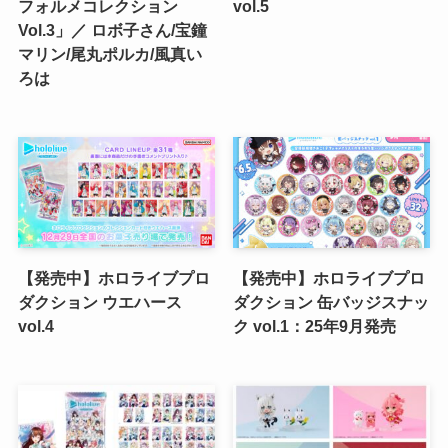
フォルメコレクション
vol.5
Vol.3」／ ロボ子さん/宝鐘
マリン/尾丸ポルカ/風真い
ろは
【発売中】ホロライブプロ
【発売中】ホロライブプロ
ダクション ウエハース
ダクション 缶バッジスナッ
vol.4
ク vol.1：25年9月発売