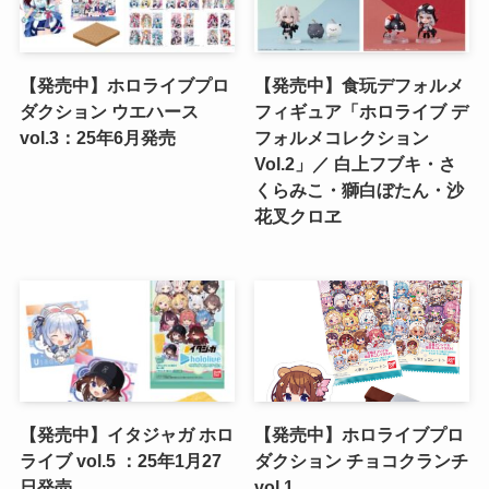
【発売中】ホロライブプロ
【発売中】食玩デフォルメ
ダクション ウエハース
フィギュア「ホロライブ デ
vol.3：25年6月発売
フォルメコレクション
Vol.2」／ 白上フブキ・さ
くらみこ・獅白ぼたん・沙
花叉クロヱ
【発売中】イタジャガ ホロ
【発売中】ホロライブプロ
ライブ vol.5 ：25年1月27
ダクション チョコクランチ
日発売
vol.1