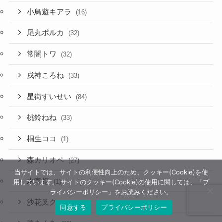
小鳥遊キアラ
(16)
尾丸ポルカ
(32)
常闇トワ
(32)
戌神ころね
(33)
星街すいせい
(84)
桃鈴ねね
(33)
桐生ココ
(1)
森カリオペ
(27)
当サイトでは、サイトの利便性向上のため、クッキー(Cookie)を使
水宮枢
(1)
用しています。 サイトのクッキー(Cookie)の使用に関しては、「プ
ライバシーポリシー」をお読みください。
沙花叉クロヱ
(35)
同意する
プライバシーポリシー