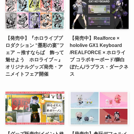
【発売中】『ホロライブプ
【発売中】Realforce ×
ロダクション “墨彩の宴”フ
hololive GX1 Keyboard
ェア ～推すならば 飾って
/REALFORCE × ホロライ
魅せよう ホロライブ～』
ブ コラボキーボード/獅白
オリジナルグッズ発売・ア
ぼたん/ラプラス・ダークネ
ニメイトフェア開催
ス
【グッズ販売中/イベント終
【発売中】食玩デフォルメ