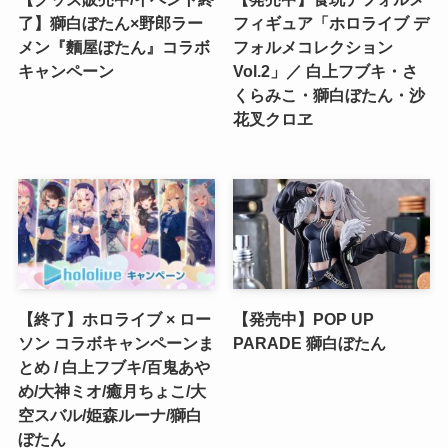
了】獅白ぼたん×野郎ラー
フィギュア「ホロライブ デ
メン『麵屋ぼたん』コラボ
フォルメコレクション
キャンペーン
Vol.2」／ 白上フブキ・さ
くらみこ・獅白ぼたん・沙
花叉クロヱ
【終了】ホロライブ × ロー
【発売中】POP UP
ソン コラボキャンペーンま
PARADE 獅白ぼたん
とめ / 白上フブキ/百鬼あや
め/大神ミオ/癒月ちょこ/大
空スバル/姫森ルーナ/獅白
ぼたん