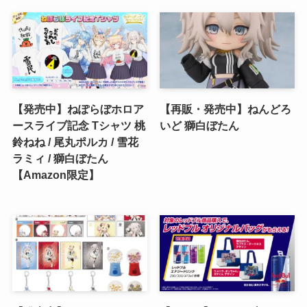
【発売中】ねぽらぼホロア
【再販・発売中】ねんどろ
ースライブ記念 Tシャツ 桃
いど 獅白ぼたん
鈴ねね / 尾丸ポルカ / 雪花
ラミィ / 獅白ぼたん
【Amazon限定】