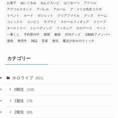
お菓子
ぬいぐるみ
ねんどろいど
はぐみーつ
アクリル
アクリルスタンド
アパレル
アルバム
ア・メリカ先生コラボ
イベント
カード
ガジェット
クリアファイル
グッズ
ゲーム
コミックス
コンビニ
サプライ
スケールフィギュア
スリーブ
タペストリー
トレーディング
フィギュア
ホロアース
マット
一番くじ
予約受付中
新聞
書籍
月刊グッズ
活動終了メンバー
漫画
発売中
雑誌
音楽
食玩
魔法少女ホロウィッチ
カテゴリー
ホロライブ
(821)
0期生
(158)
1期生
(79)
2期生
(89)