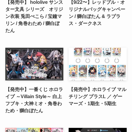
【発売中】 hololive サンス
【9/22〜】レッドブル・オ
ター文具 シリーズ オリジ
リジナルバッグキャンペー
ン衣装 兎田ぺこら / 宝鐘マ
ン / 獅白ぼたん & ラプラ
リン / 角巻わため / 獅白ぼ
ス・ダークネス
たん
【発売中】一番くじ ホロラ
【発売中】ホロライブ マル
イブ ～Villain Style～ 白上
チリング プラスL ／ ゲー
フブキ・大神ミオ・角巻わ
マーズ・1期生・5期生
ため・獅白ぼたん