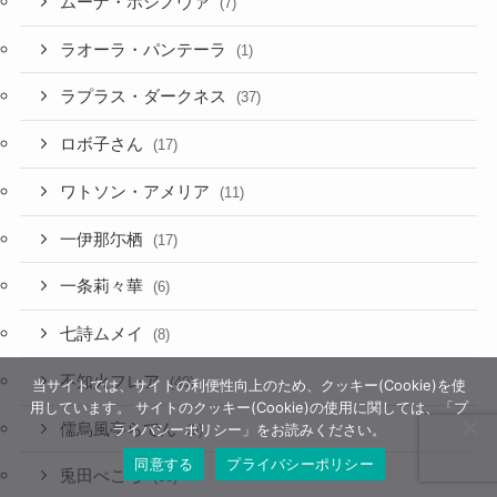
ムーナ・ホシノヴァ
(7)
ラオーラ・パンテーラ
(1)
ラプラス・ダークネス
(37)
ロボ子さん
(17)
ワトソン・アメリア
(11)
一伊那尓栖
(17)
一条莉々華
(6)
七詩ムメイ
(8)
不知火フレア
(40)
当サイトでは、サイトの利便性向上のため、クッキー(Cookie)を使
用しています。 サイトのクッキー(Cookie)の使用に関しては、「プ
儒烏風亭らでん
ライバシーポリシー」をお読みください。
(9)
同意する
プライバシーポリシー
兎田ぺこら
(60)